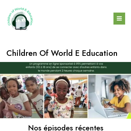
Skip
to
content
Mai
Men
Children Of World E Education
Nos épisodes récentes